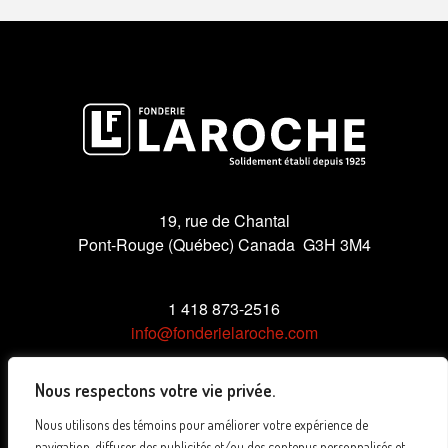
19, rue de Chantal
Pont-Rouge (Québec) Canada G3H 3M4
1 418 873-2516
info@fonderielaroche.com
Nous respectons votre vie privée.
Nous utilisons des témoins pour améliorer votre expérience de
Politique de confidentialité
navigation, diffuser des publicités et/ou des contenus personnalisés et