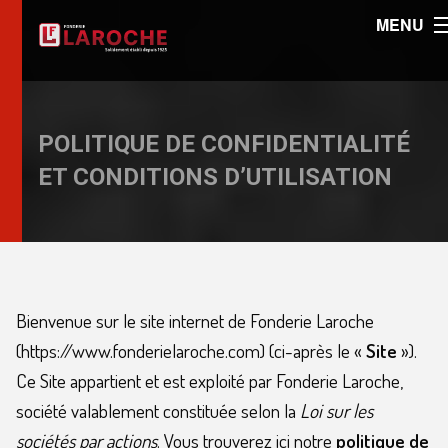
MENU
POLITIQUE DE CONFIDENTIALITÉ
ET CONDITIONS D’UTILISATION
Bienvenue sur le site internet de Fonderie Laroche
(https://www.fonderielaroche.com) (ci-après le «
Site
»).
Ce Site appartient et est exploité par Fonderie Laroche,
société valablement constituée selon la
Loi sur les
sociétés par actions
. Vous trouverez ici notre
politique de