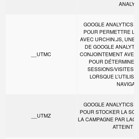
ANALYT
GOOGLE ANALYTICS D
POUR PERMETTRE L’I
AVEC URCHIN.JS, UNE
DE GOOGLE ANALYTICS
__UTMC
CONJOINTEMENT AVEC 
POUR DÉTERMINER
SESSIONS/VISITES. 
LORSQUE L’UTILIS
NAVIGAT
GOOGLE ANALYTICS D
POUR STOCKER LA SOU
__UTMZ
LA CAMPAGNE PAR LAQU
ATTEINT LE